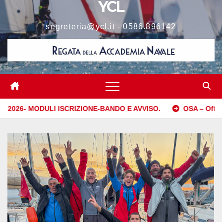
YCL
segreteria@ycl.it - 0586.896142
SCRIZIONE-BANDO E AVVISO.
OSA – Offshore Sailing Academy,