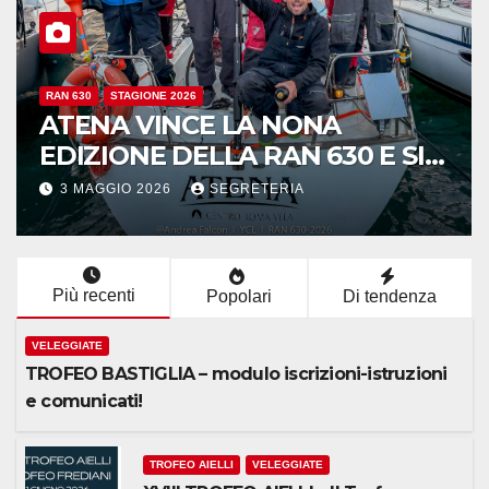
RAN 630
STAGIONE 2026
LUCIFERO CONQUISTA IL
TROFEO HAMON ALLA REGATA
DELLA ACCADEMIA NAVALE
29 APRILE 2026
SEGRETERIA
Più recenti
Popolari
Di tendenza
VELEGGIATE
TROFEO BASTIGLIA – modulo iscrizioni-istruzioni
e comunicati!
TROFEO AIELLI
VELEGGIATE