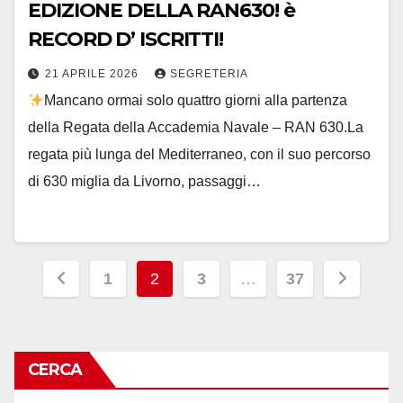
EDIZIONE DELLA RAN630! è
RECORD D’ ISCRITTI!
21 APRILE 2026
SEGRETERIA
Mancano ormai solo quattro giorni alla partenza
della Regata della Accademia Navale – RAN 630.La
regata più lunga del Mediterraneo, con il suo percorso
di 630 miglia da Livorno, passaggi…
Paginazione
1
2
3
…
37
degli
articoli
CERCA