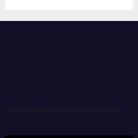
https://youtu.be/vureThen6t0?si=FOHVyj5g51x-kk90