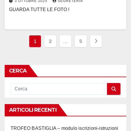
3 OTTOBRE 2025
SEGRETERIA
GUARDA TUTTE LE FOTO !
Paginazione
1
2
…
5
degli
articoli
CERCA
ARTICOLI RECENTI
TROFEO BASTIGLIA – modulo iscrizioni-istruzioni