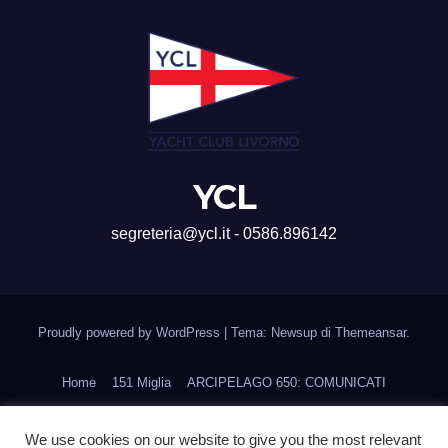
YCL
segreteria@ycl.it - 0586.896142
Proudly powered by WordPress
|
Tema: Newsup di
Themeansar
.
Home
151 Miglia
ARCIPELAGO 650: COMUNICATI
CORSI DI FORMAZIONE
Home
Ines Cup
We use cookies on our website to give you the most relevant