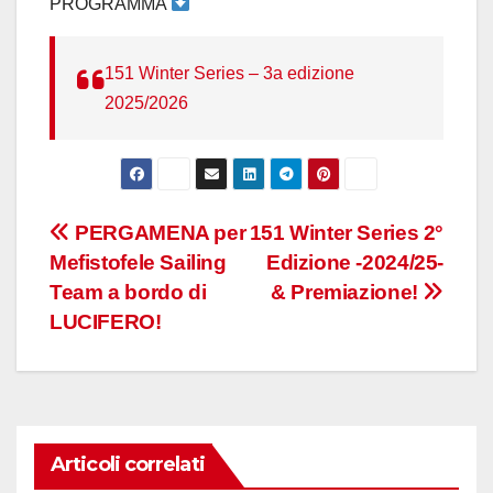
PROGRAMMA
151 Winter Series – 3a edizione
2025/2026
Navigazione
PERGAMENA per
151 Winter Series 2°
Mefistofele Sailing
Edizione -2024/25-
articoli
Team a bordo di
& Premiazione!
LUCIFERO!
Articoli correlati