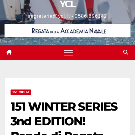
YCL
segreteria@ycl.it - 0586.896142
151 MIGLIA
151 WINTER SERIES
3nd EDITION!