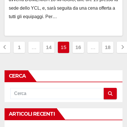
sede dello YCL, e, sarà seguita da una cena offerta a
tutti gli equipaggi. Per…
Paginazione
1
…
14
15
16
…
18
degli
articoli
CERCA
ARTICOLI RECENTI