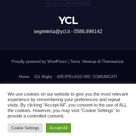
YCL
segreteria@ycl.it - 0586.896142
Proudly powered by WordPress
|
Tema: Newsup di
Themeansar
.
Home
151 Miglia
ARCIPELAGO 650: COMUNICATI
CORSI DI FORMAZIONE
Home
Ines Cup
We use cookies on our website to give you the most relevant
experience by remembering your preferences and repeat
La Regata della Accademia Navale
Navigare con Gusto
visits. By clicking “Accept All”, you consent to the use of ALL
the cookies. However, you may visit "Cookie Settings" to
PRENOTA UN ORMEGGIO
Scuola vela d’altura
Trofeo Aielli
provide a controlled consent.
Trofeo CHICA LOCA
Cookie Settings
Accept All