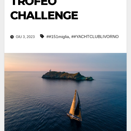
TROFEO
CHALLENGE
,
##151miglia
##YACHTCLUBLIVORNO
GIU 3, 2023