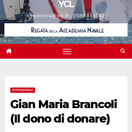
YCL
segreteria@ycl.it - 0586.896142
ISTITUZIONALI
Gian Maria Brancoli
(Il dono di donare)