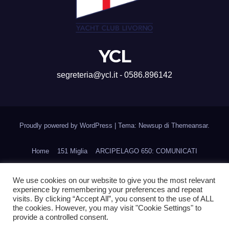
YCL
segreteria@ycl.it - 0586.896142
Proudly powered by WordPress
|
Tema: Newsup di
Themeansar
.
Home
151 Miglia
ARCIPELAGO 650: COMUNICATI
CORSI DI FORMAZIONE
Home
Ines Cup
We use cookies on our website to give you the most relevant
experience by remembering your preferences and repeat
La Regata della Accademia Navale
Navigare con Gusto
visits. By clicking “Accept All”, you consent to the use of ALL
the cookies. However, you may visit "Cookie Settings" to
PRENOTA UN ORMEGGIO
Scuola vela d’altura
Trofeo Aielli
provide a controlled consent.