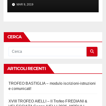
– 23 marzo 2019
MAR 9, 2019
CERCA
ARTICOLI RECENTI
TROFEO BASTIGLIA – modulo iscrizioni-istruzioni
e comunicati!
XVIII TROFEO AIELLI – II Trofeo FREDIANI &