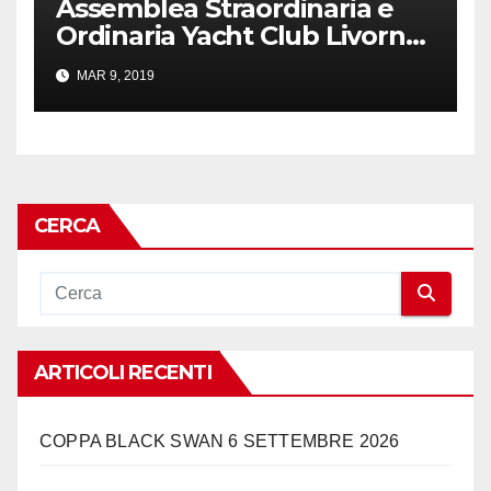
Assemblea Straordinaria e
Ordinaria Yacht Club Livorno
– 23 marzo 2019
MAR 9, 2019
CERCA
ARTICOLI RECENTI
COPPA BLACK SWAN 6 SETTEMBRE 2026