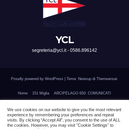
YCL
segreteria@ycl.it - 0586.896142
Proudly powered by WordPress
|
Tema: Newsup di
Themeansar
.
Home
151 Miglia
ARCIPELAGO 650: COMUNICATI
CORSI DI FORMAZIONE
Home
Ines Cup
We use cookies on our website to give you the most relevant
experience by remembering your preferences and repeat
La Regata della Accademia Navale
Navigare con Gusto
visits. By clicking “Accept All”, you consent to the use of ALL
the cookies. However, you may visit "Cookie Settings" to