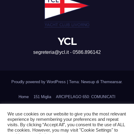
YCL
segreteria@ycl.it - 0586.896142
Proudly powered by WordPress
|
Tema: Newsup di
Themeansar
.
Home
151 Miglia
ARCIPELAGO 650: COMUNICATI
CORSI DI FORMAZIONE
Home
Ines Cup
We use cookies on our website to give you the most relevant
experience by remembering your preferences and repeat
La Regata della Accademia Navale
Navigare con Gusto
visits. By clicking “Accept All”, you consent to the use of ALL
the cookies. However, you may visit "Cookie Settings" to