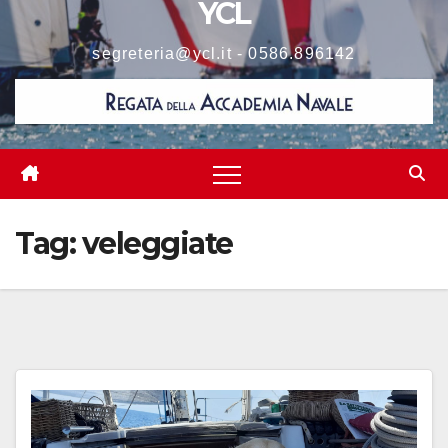
YCL
segreteria@ycl.it - 0586.896142
Tag:
veleggiate