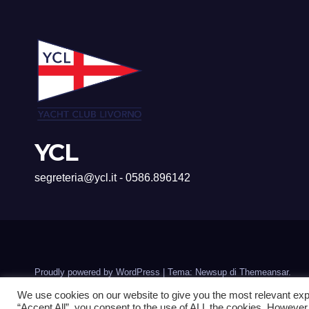
YCL
segreteria@ycl.it - 0586.896142
Proudly powered by WordPress
|
Tema: Newsup di
Themeansar
.
We use cookies on our website to give you the most relevant exp
“Accept All”, you consent to the use of ALL the cookies. However,