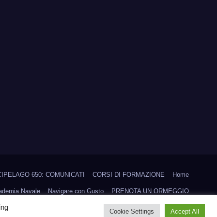
IPELAGO 650: COMUNICATI
CORSI DI FORMAZIONE
Home
cademia Navale
Navigare con Gusto
PRENOTA UN ORMEGGIO
ing
Scuola vela d’altura
Trofeo Aielli
Trofeo CHICA LOCA
Cookie Settings
Accept All