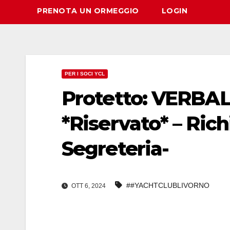
PRENOTA UN ORMEGGIO
LOGIN
PER I SOCI YCL
Protetto: VERB
*Riservato* – Rich
Segreteria-
##YACHTCLUBLIVORNO
OTT 6, 2024