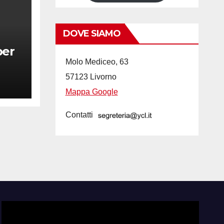
DOVE SIAMO
per
Molo Mediceo, 63
57123 Livorno
Mappa Google
Contatti