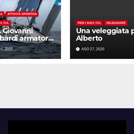
IA
ATTIVITÀ SPORTIVA
CI YCL
PER I SOCI YCL
VELEGGIATE
. Giovanni
Una veleggiata 
ardi armatore
Alberto
efistofele
5, 2025
AGO 27, 2020