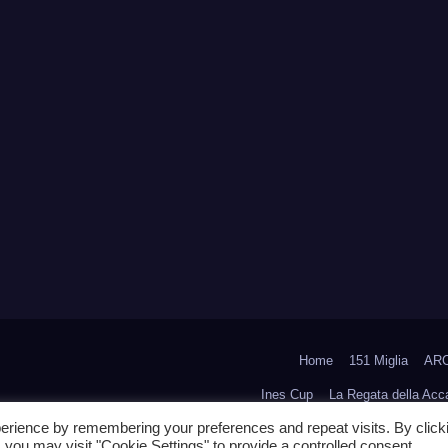
Home
151 Miglia
ARC
Ines Cup
La Regata della Ac
erience by remembering your preferences and repeat visits. By click
 you may visit "Cookie Settings" to provide a controlled consent.