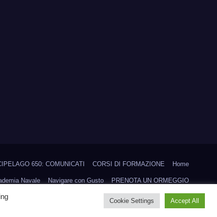
IPELAGO 650: COMUNICATI
CORSI DI FORMAZIONE
Home
cademia Navale
Navigare con Gusto
PRENOTA UN ORMEGGIO
ing
Scuola vela d’altura
Trofeo Aielli
Trofeo CHICA LOCA
Cookie Settings
Accept All