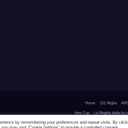
Home
151 Miglia
ARC
Ines Cup
La Regata della Ac
erience by remembering your preferences and repeat visits. By click
 you may visit "Cookie Settings" to provide a controlled consent.