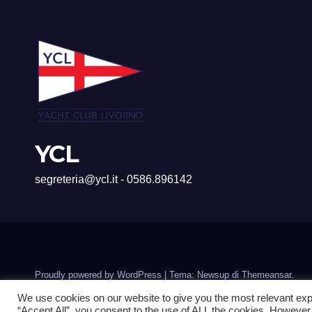
YCL
segreteria@ycl.it - 0586.896142
Proudly powered by WordPress
|
Tema: Newsup di
Themeansar
.
We use cookies on our website to give you the most relevant exp
“Accept All”, you consent to the use of ALL the cookies. However,