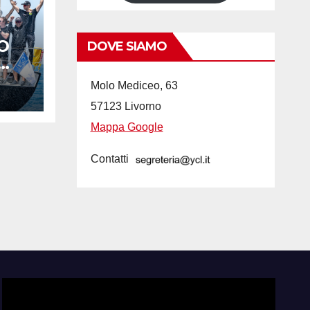
O
DOVE SIAMO
A-
Molo Mediceo, 63
R
57123 Livorno
Mappa Google
Contatti