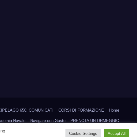
IPELAGO 650: COMUNICATI
CORSI DI FORMAZIONE
Home
cademia Navale
Navigare con Gusto
PRENOTA UN ORMEGGIO
ing
Scuola vela d’altura
Trofeo Aielli
Trofeo CHICA LOCA
Cookie Settings
Accept All