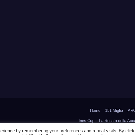
Home
151 Miglia
ARC
Ines Cup
La Regata della Ac
erience by remembering your preferences and repeat visits. By click