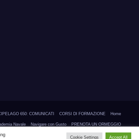
IPELAGO 650: COMUNICATI
CORSI DI FORMAZIONE
Home
cademia Navale
Navigare con Gusto
PRENOTA UN ORMEGGIO
ing
Scuola vela d’altura
Trofeo Aielli
Trofeo CHICA LOCA
Cookie Settings
Accept All