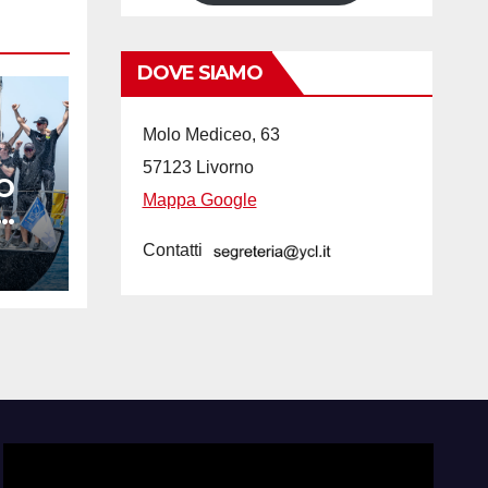
DOVE SIAMO
Molo Mediceo, 63
57123 Livorno
O
Mappa Google
A-
Contatti
R