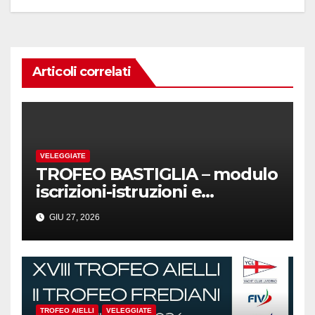
Articoli correlati
VELEGGIATE
TROFEO BASTIGLIA – modulo
iscrizioni-istruzioni e
comunicati!
GIU 27, 2026
TROFEO AIELLI
VELEGGIATE