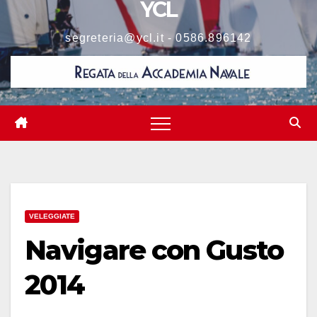
YCL
segreteria@ycl.it - 0586.896142
VELEGGIATE
Navigare con Gusto
2014