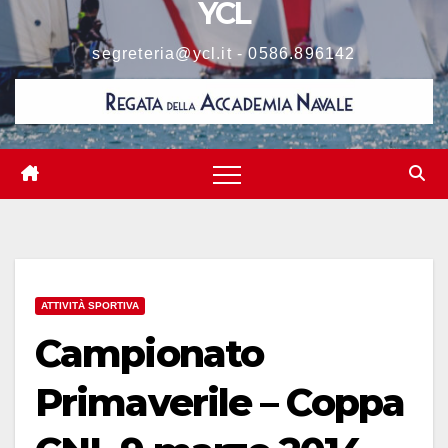
YCL
segreteria@ycl.it - 0586.896142
ATTIVITÀ SPORTIVA
Campionato
Primaverile – Coppa