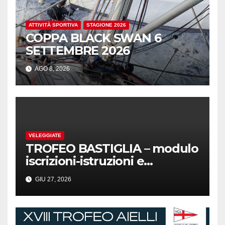
ATTIVITÀ SPORTIVA
STAGIONE 2026
COPPA BLACK SWAN 6
SETTEMBRE 2026
AGO 8, 2026
VELEGGIATE
TROFEO BASTIGLIA – modulo
iscrizioni-istruzioni e
comunicati!
GIU 27, 2026