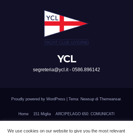
YCL
segreteria@ycl.it - 0586.896142
Proudly powered by WordPress
|
Tema: Newsup di
Themeansar
.
Home
151 Miglia
ARCIPELAGO 650: COMUNICATI
CORSI DI FORMAZIONE
Home
Ines Cup
We use cookies on our website to give you the most relevant